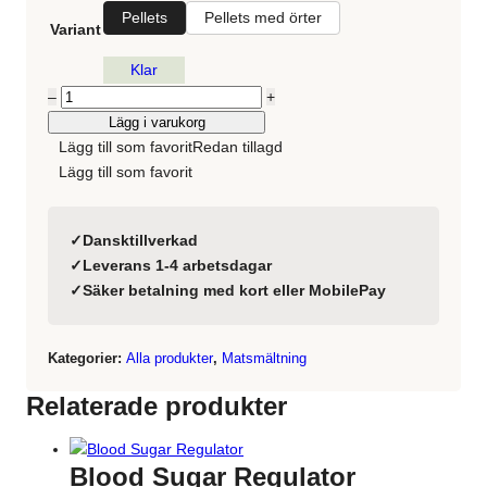
Pellets
Pellets med örter
Variant
Klar
Antal
–
+
Psyllium
Lägg i varukorg
Husk
Lägg till som favorit
Redan tillagd
Lägg till som favorit
✓
Dansktillverkad
✓
Leverans 1-4 arbetsdagar
✓
Säker betalning med kort eller MobilePay
Kategorier:
Alla produkter
,
Matsmältning
Relaterade produkter
Blood Sugar Regulator