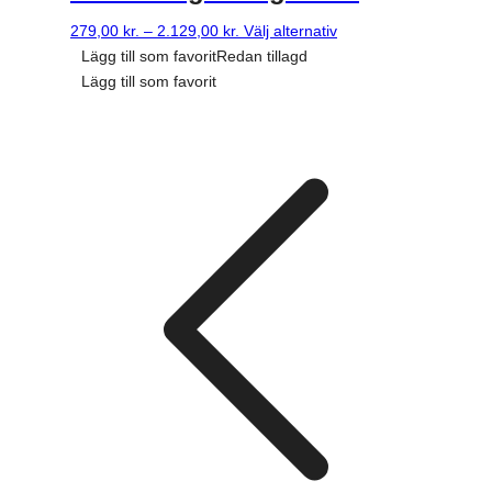
Prisklass:
Denna
279,00
kr.
–
2.129,00
kr.
Välj alternativ
279,00 kr.
produkt
Lägg till som favorit
Redan tillagd
till
har
Lägg till som favorit
2.129,00 kr.
flera
varianter.
Alternativen
kan
väljas
på
produktsidan