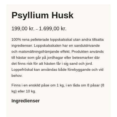
Psyllium Husk
Prisklass:
199,00
kr.
1.699,00
kr.
–
199,00 kr.
till
100% rena pelleterade loppskalsskal utan andra tillsatta
1.699,00 kr.
ingredienser. Loppskalsskalen har en sandutdrivande
och matsmältningsfrämjande effekt. Produkten används
till hästar som går på jordhagar eller betesmarker där
det finns risk för att hästen får i sig sand och jord.
Loppefröskal kan användas både förebyggande och vid
behov.
Finns i en enskild påse om 1 kg, i en låda om 8 påsar (8
kg) eller 10 kg.
Ingredienser