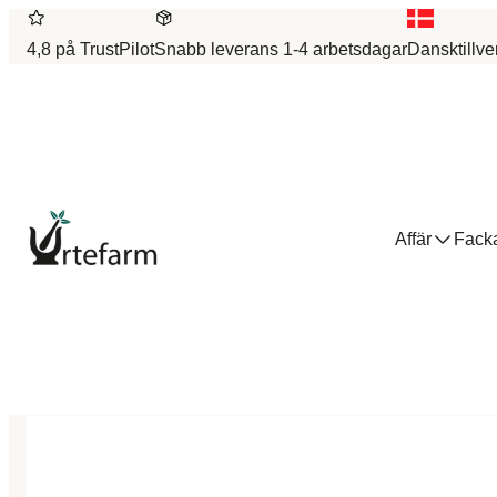
4,8 på TrustPilot
Snabb leverans 1-4 arbetsdagar
Dansktillve
Affär
Facka