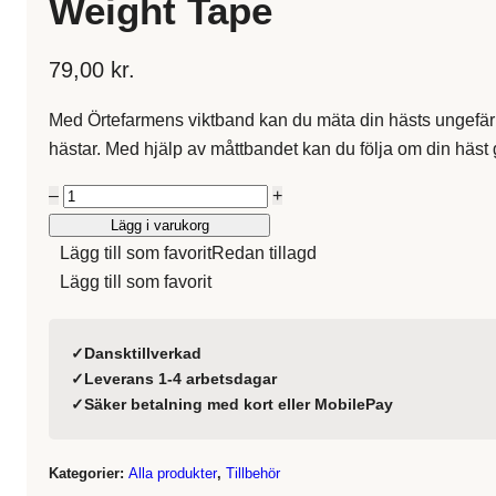
Weight Tape
79,00
kr.
Med Örtefarmens viktband kan du mäta din hästs ungefärli
hästar. Med hjälp av måttbandet kan du följa om din häst gå
Antal
–
+
Weight
Lägg i varukorg
Tape
Lägg till som favorit
Redan tillagd
Lägg till som favorit
✓
Dansktillverkad
✓
Leverans 1-4 arbetsdagar
✓
Säker betalning med kort eller MobilePay
Kategorier:
Alla produkter
,
Tillbehör