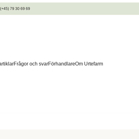
 (+45) 79 30 69 69
rtiklar
Frågor och svar
Förhandlare
Om Urtefarm