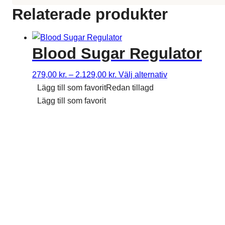
Relaterade produkter
Blood Sugar Regulator
Prisklass:
Denna
279,00
kr.
–
2.129,00
kr.
Välj alternativ
279,00 kr.
produkt
Lägg till som favorit
Redan tillagd
till
har
Lägg till som favorit
2.129,00 kr.
flera
varianter.
Alternativen
kan
väljas
på
produktsidan