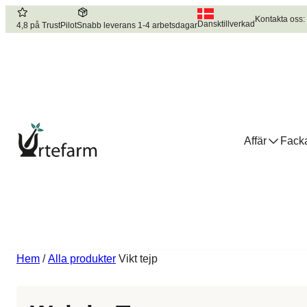
Kontakta oss:
Dansktillverkad
4,8 på TrustPilot
Snabb leverans 1-4 arbetsdagar
Affär
Facka
Hem
/
Alla produkter
Vikt tejp