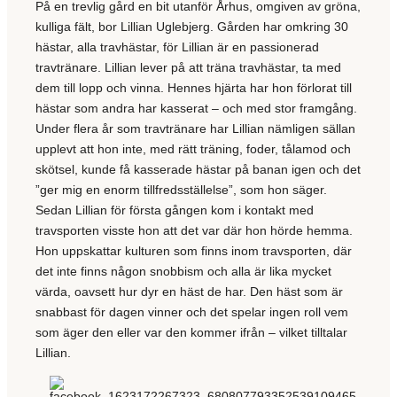
På en trevlig gård en bit utanför Århus, omgiven av gröna,
kulliga fält, bor Lillian Uglebjerg. Gården har omkring 30
hästar, alla travhästar, för Lillian är en passionerad
travtränare. Lillian lever på att träna travhästar, ta med
dem till lopp och vinna. Hennes hjärta har hon förlorat till
hästar som andra har kasserat – och med stor framgång.
Under flera år som travtränare har Lillian nämligen sällan
upplevt att hon inte, med rätt träning, foder, tålamod och
skötsel, kunde få kasserade hästar på banan igen och det
”ger mig en enorm tillfredsställelse”, som hon säger.
Sedan Lillian för första gången kom i kontakt med
travsporten visste hon att det var där hon hörde hemma.
Hon uppskattar kulturen som finns inom travsporten, där
det inte finns någon snobbism och alla är lika mycket
värda, oavsett hur dyr en häst de har. Den häst som är
snabbast för dagen vinner och det spelar ingen roll vem
som äger den eller var den kommer ifrån – vilket tilltalar
Lillian.