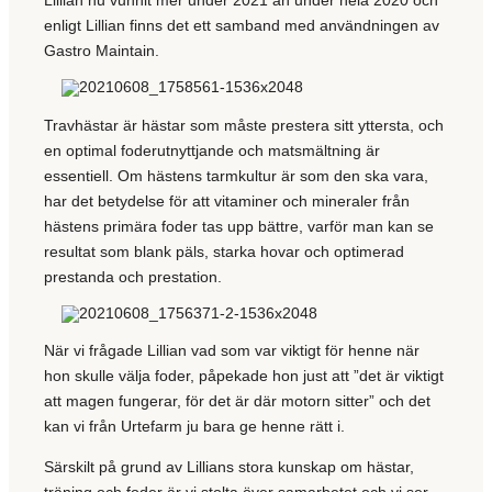
Lillian nu vunnit mer under 2021 än under hela 2020 och
enligt Lillian finns det ett samband med användningen av
Gastro Maintain.
Travhästar är hästar som måste prestera sitt yttersta, och
en optimal foderutnyttjande och matsmältning är
essentiell. Om hästens tarmkultur är som den ska vara,
har det betydelse för att vitaminer och mineraler från
hästens primära foder tas upp bättre, varför man kan se
resultat som blank päls, starka hovar och optimerad
prestanda och prestation.
När vi frågade Lillian vad som var viktigt för henne när
hon skulle välja foder, påpekade hon just att ”det är viktigt
att magen fungerar, för det är där motorn sitter” och det
kan vi från Urtefarm ju bara ge henne rätt i.
Särskilt på grund av Lillians stora kunskap om hästar,