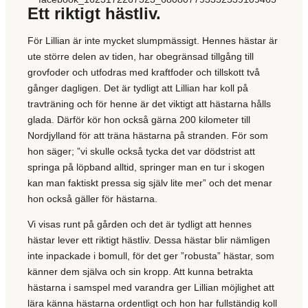
Ett riktigt hästliv.
För Lillian är inte mycket slumpmässigt. Hennes hästar är
ute större delen av tiden, har obegränsad tillgång till
grovfoder och utfodras med kraftfoder och tillskott två
gånger dagligen. Det är tydligt att Lillian har koll på
travträning och för henne är det viktigt att hästarna hålls
glada. Därför kör hon också gärna 200 kilometer till
Nordjylland för att träna hästarna på stranden. För som
hon säger; ”vi skulle också tycka det var dödstrist att
springa på löpband alltid, springer man en tur i skogen
kan man faktiskt pressa sig själv lite mer” och det menar
hon också gäller för hästarna.
Vi visas runt på gården och det är tydligt att hennes
hästar lever ett riktigt hästliv. Dessa hästar blir nämligen
inte inpackade i bomull, för det ger ”robusta” hästar, som
känner dem själva och sin kropp. Att kunna betrakta
hästarna i samspel med varandra ger Lillian möjlighet att
lära känna hästarna ordentligt och hon har fullständig koll