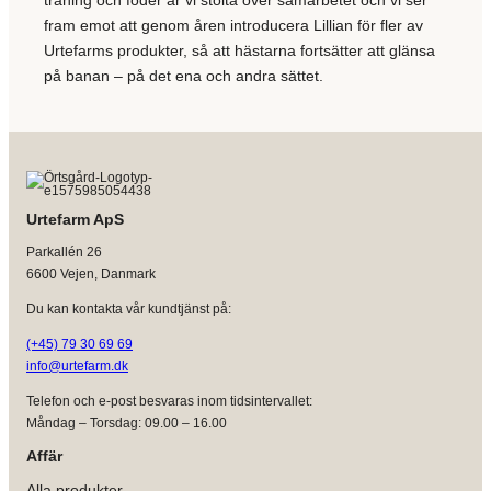
träning och foder är vi stolta över samarbetet och vi ser
fram emot att genom åren introducera Lillian för fler av
Urtefarms produkter, så att hästarna fortsätter att glänsa
på banan – på det ena och andra sättet.
Urtefarm ApS
Parkallén 26
6600 Vejen, Danmark
Du kan kontakta vår kundtjänst på:
(+45) 79 30 69 69
info@urtefarm.dk
Telefon och e-post besvaras inom tidsintervallet:
Måndag – Torsdag: 09.00 – 16.00
Affär
Alla produkter