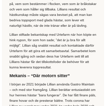
på, vem som bestämmer i flocken, vem som är bråkstakar
och vem som håller sig tillbaka. Lillians resultat och
hästkunskap måste sägas vara beviset på, att man kan
bedriva toppsport med glada hästar, som lever ett
naturligt hästliv, när de inte tränar eller är på tävling.
Lillian stiftade bekantskap med Urtefarm när hon köpte en
hink nypon, för som hon sade; ”det är ju bra för allt
möjligt”. Lillian såg snabbt resultat och kontaktade därför
Urtefarm för att göra ett samarbetsavtal. Samarbetet kom
snabbt igång och sedan dess har Urtefarm sett till att
Lillians hästar får det tillskottsfoder de behöver för att
kunna leverera toppresultat.
Mekanis – “Där motorn sitter”
I början av 2021 började Lillian använda Gastro Maintain
– och med stor framgång. Lillian berättar entusiastiskt om
hur hennes hästar ”bara fungerar”. De har fått finare päls,
finare hovar och de presterar bättre. Trots corona har